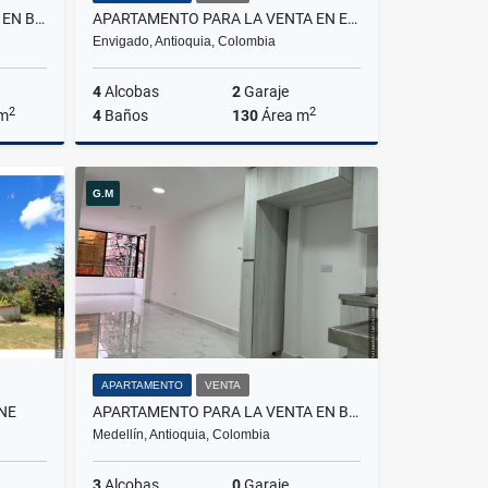
APARTAMENTO PARA LA VENTA EN BELLO NIQUIA
APARTAMENTO PARA LA VENTA EN ENVIGADO LOMA DE LAS BRUJAS
Envigado, Antioquia, Colombia
4
Alcobas
2
Garaje
2
2
 m
4
Baños
130
Área m
Venta
Venta
G.M
$1.200.000.000
APARTAMENTO
VENTA
NE
APARTAMENTO PARA LA VENTA EN BELEN PARQUE
Medellín, Antioquia, Colombia
3
Alcobas
0
Garaje