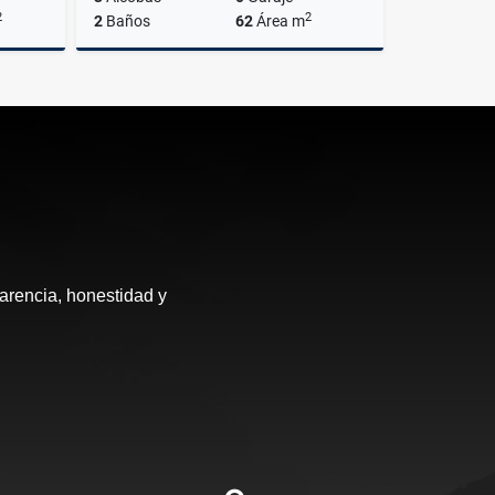
2
2
2
Baños
62
Área m
Venta
Venta
$380.000.000
arencia, honestidad y