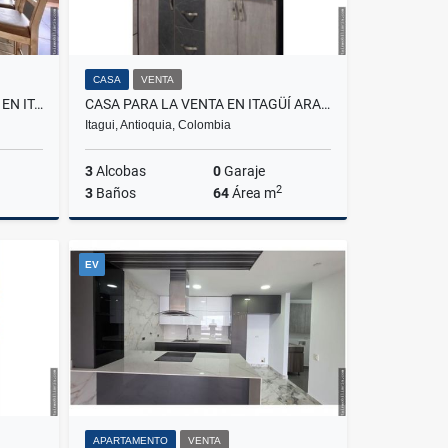
CASA
VENTA
APARTAMENTO PARA LA VENTA EN ITAGÜÍ SURAMÉRICA
CASA PARA LA VENTA EN ITAGÜÍ ARAGON
Itagui, Antioquia, Colombia
3
Alcobas
0
Garaje
2
3
Baños
64
Área m
Venta
Venta
EV
$300.000.000
APARTAMENTO
VENTA