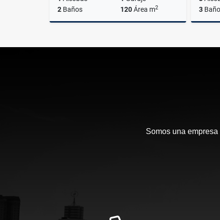
2
2
Baños
120
Área m
3
Baño
Venta
$780.000.000
Somos una empresa en