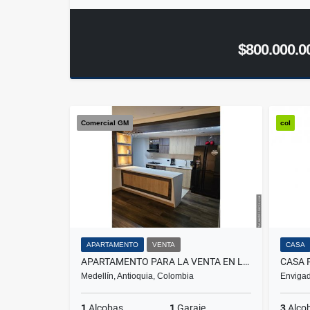
$800.000.0
Comercial GM
col
APARTAMENTO
VENTA
CASA
APARTAMENTO PARA LA VENTA EN LAURELES NOGAL
Medellín, Antioquia, Colombia
Envigad
1
Alcobas
1
Garaje
3
Alco