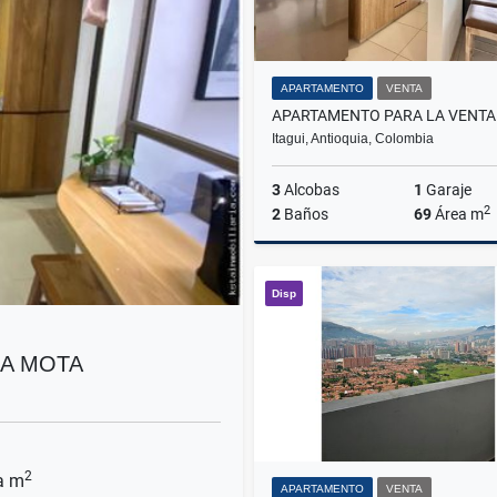
APARTAMENTO
VENTA
Itagui, Antioquia, Colombia
3
Alcobas
1
Garaje
2
2
Baños
69
Área m
Disp
$480.000.000
LA MOTA
2
a m
APARTAMENTO
VENTA