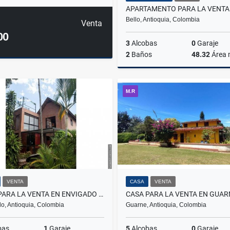
Bello, Antioquia, Colombia
Venta
00
3
Alcobas
0
Garaje
2
Baños
48.32
Área
M.R
$305.000.000
VENTA
CASA
VENTA
CASA PARA LA VENTA EN ENVIGADO LOMA DE LAS BRUJAS
CASA PARA LA VENTA EN GUAR
o, Antioquia, Colombia
Guarne, Antioquia, Colombia
bas
1
Garaje
5
Alcobas
0
Garaje