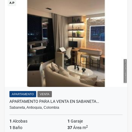
A.P
APARTAMENTO
VENTA
APARTAMENTO PARA LA VENTA EN SABANETA…
Sabaneta, Antioquia, Colombia
1
Alcobas
1
Garaje
2
1
Baño
37
Área m