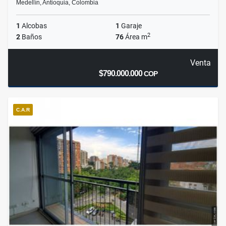
Medellín, Antioquia, Colombia
1
Alcobas
1
Garaje
2
2
Baños
76
Área m
Venta
$790.000.000
COP
C.A.R