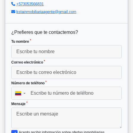
+573053566831
kstainmobiliariaagente@gmail.com
¿Prefieres que te contactemos?
*
Tu nombre
*
Correo electrónico
*
Número de teléfono
▼
*
Mensaje
Acepto recibir información sobre ofertas inmobiliarias