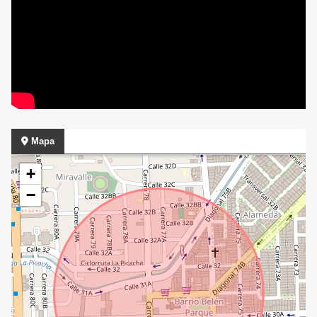
Mapa
+
−