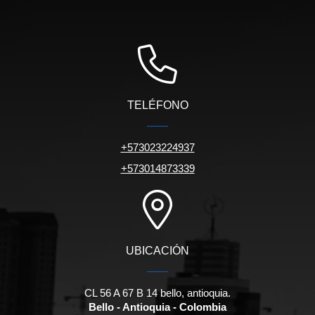
TELÉFONO
+573023224937
+573014873339
UBICACIÓN
CL 56 A 67 B 14 bello, antioquia.
Bello - Antioquia - Colombia