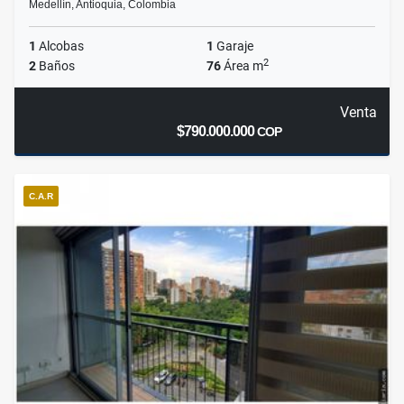
Medellín, Antioquia, Colombia
1
Alcobas
1
Garaje
2
2
Baños
76
Área m
Venta
$790.000.000
COP
C.A.R