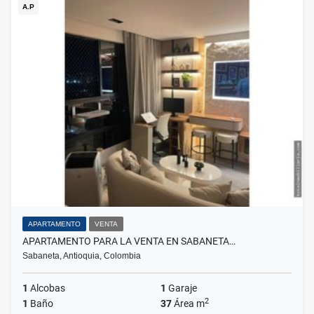
A.P
APARTAMENTO
VENTA
APARTAMENTO PARA LA VENTA EN SABANETA…
Sabaneta, Antioquia, Colombia
1
Alcobas
1
Garaje
2
1
Baño
37
Área m