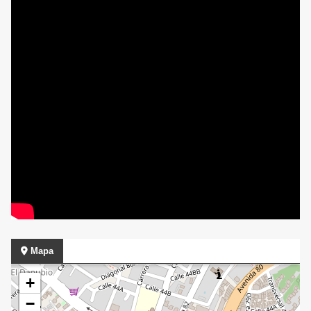
Mapa
+
−