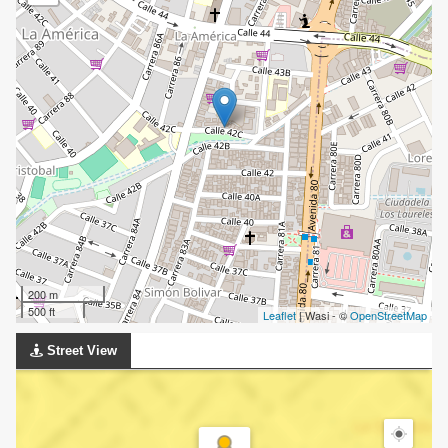
200 m
500 ft
Leaflet
| Wasi - ©
OpenStreetMap
Street View