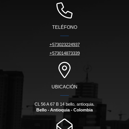
TELÉFONO
+573023224937
+573014873339
UBICACIÓN
CL 56 A 67 B 14 bello, antioquia.
Bello - Antioquia - Colombia